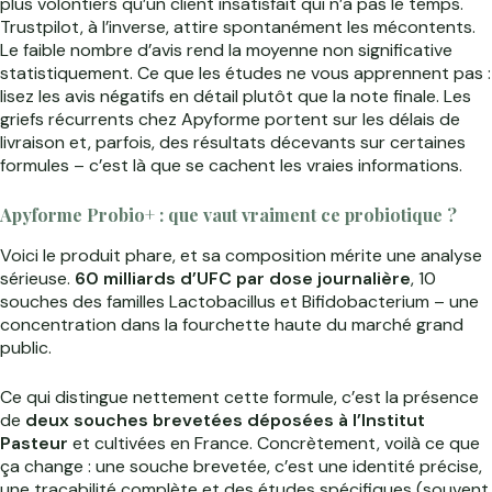
plus volontiers qu’un client insatisfait qui n’a pas le temps.
Trustpilot, à l’inverse, attire spontanément les mécontents.
Le faible nombre d’avis rend la moyenne non significative
statistiquement. Ce que les études ne vous apprennent pas :
lisez les avis négatifs en détail plutôt que la note finale. Les
griefs récurrents chez Apyforme portent sur les délais de
livraison et, parfois, des résultats décevants sur certaines
formules – c’est là que se cachent les vraies informations.
Apyforme Probio+ : que vaut vraiment ce probiotique ?
Voici le produit phare, et sa composition mérite une analyse
sérieuse.
60 milliards d’UFC par dose journalière
, 10
souches des familles Lactobacillus et Bifidobacterium – une
concentration dans la fourchette haute du marché grand
public.
Ce qui distingue nettement cette formule, c’est la présence
de
deux souches brevetées déposées à l’Institut
Pasteur
et cultivées en France. Concrètement, voilà ce que
ça change : une souche brevetée, c’est une identité précise,
une traçabilité complète et des études spécifiques (souvent