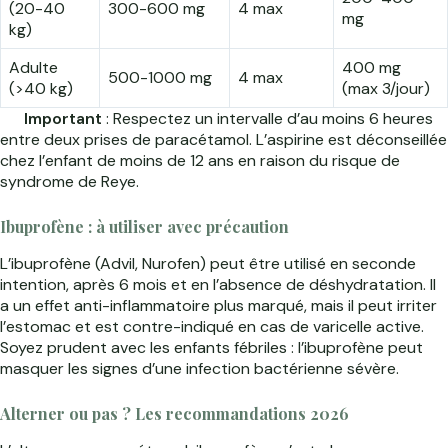
(20-40
300-600 mg
4 max
mg
kg)
Adulte
400 mg
500-1000 mg
4 max
(>40 kg)
(max 3/jour)
Important
: Respectez un intervalle d’au moins 6 heures
entre deux prises de paracétamol. L’aspirine est déconseillée
chez l’enfant de moins de 12 ans en raison du risque de
syndrome de Reye.
Ibuprofène : à utiliser avec précaution
L’ibuprofène (Advil, Nurofen) peut être utilisé en seconde
intention, après 6 mois et en l’absence de déshydratation. Il
a un effet anti-inflammatoire plus marqué, mais il peut irriter
l’estomac et est contre-indiqué en cas de varicelle active.
Soyez prudent avec les enfants fébriles : l’ibuprofène peut
masquer les signes d’une infection bactérienne sévère.
Alterner ou pas ? Les recommandations 2026