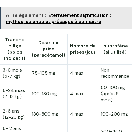
A lire également :
Éternuement signification :
mythes, science et présages à connaître
Tranche
Dose par
d’âge
Nombre de
Ibuprofène
prise
(poids
prises/jour
(si utilisé)
(paracétamol)
indicatif)
3-6 mois
Non
75-105 mg
4 max
(5-7 kg)
recommandé
50-100 mg
6-24 mois
105-180 mg
4 max
(après 6
(7-12 kg)
mois)
2-6 ans
180-300 mg
4 max
100-200 mg
(12-20 kg)
6-12 ans
200-400