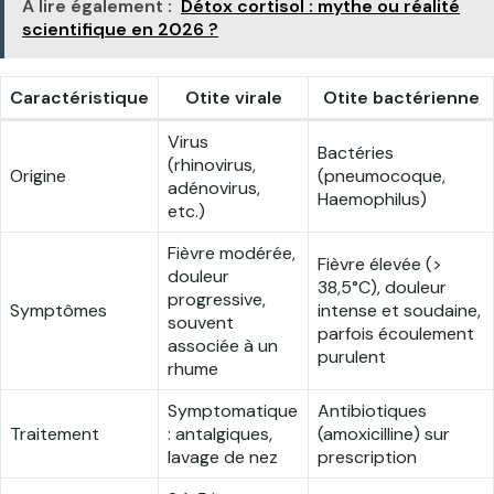
A lire également :
Détox cortisol : mythe ou réalité
scientifique en 2026 ?
Caractéristique
Otite virale
Otite bactérienne
Virus
Bactéries
(rhinovirus,
Origine
(pneumocoque,
adénovirus,
Haemophilus)
etc.)
Fièvre modérée,
Fièvre élevée (>
douleur
38,5°C), douleur
progressive,
Symptômes
intense et soudaine,
souvent
parfois écoulement
associée à un
purulent
rhume
Symptomatique
Antibiotiques
Traitement
: antalgiques,
(amoxicilline) sur
lavage de nez
prescription