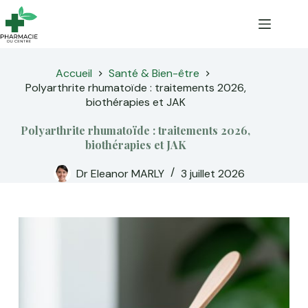
Passer
au
contenu
Accueil
Santé & Bien-être
Polyarthrite rhumatoïde : traitements 2026,
biothérapies et JAK
Polyarthrite rhumatoïde : traitements 2026,
biothérapies et JAK
Dr Eleanor MARLY
3 juillet 2026