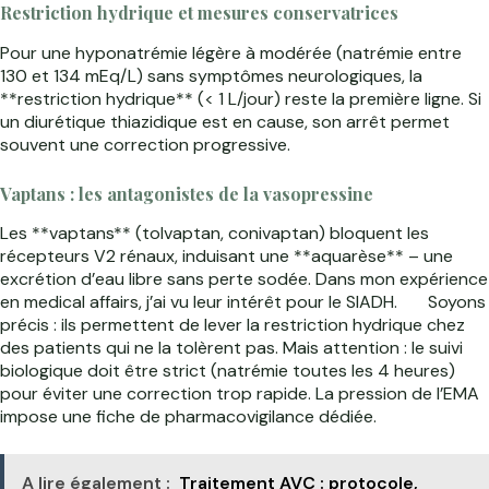
Restriction hydrique et mesures conservatrices
Pour une hyponatrémie légère à modérée (natrémie entre
130 et 134 mEq/L) sans symptômes neurologiques, la
**restriction hydrique** (< 1 L/jour) reste la première ligne. Si
un diurétique thiazidique est en cause, son arrêt permet
souvent une correction progressive.
Vaptans : les antagonistes de la vasopressine
Les **vaptans** (tolvaptan, conivaptan) bloquent les
récepteurs V2 rénaux, induisant une **aquarèse** – une
excrétion d’eau libre sans perte sodée. Dans mon expérience
en medical affairs, j’ai vu leur intérêt pour le SIADH.
Soyons
précis : ils permettent de lever la restriction hydrique chez
des patients qui ne la tolèrent pas. Mais attention : le suivi
biologique doit être strict (natrémie toutes les 4 heures)
pour éviter une correction trop rapide. La pression de l’EMA
impose une fiche de pharmacovigilance dédiée.
A lire également :
Traitement AVC : protocole,