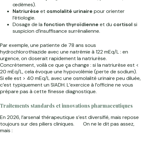
œdèmes).
Natriurèse
et
osmolalité urinaire
pour orienter
l’étiologie.
Dosage de la
fonction thyroïdienne
et du
cortisol
si
suspicion d’insuffisance surrénalienne.
Par exemple, une patiente de 78 ans sous
hydrochlorothiazide avec une natrémie à 122 mEq/L : en
urgence, on doserait rapidement la natriurèse.
Concrètement, voilà ce que ça change : si la natriurèse est <
20 mEq/L, cela évoque une hypovolémie (perte de sodium).
Si elle est > 40 mEq/L avec une osmolalité urinaire peu diluée,
c’est typiquement un SIADH. L’exercice à l’officine ne vous
prépare pas à cette finesse diagnostique.
Traitements standards et innovations pharmaceutiques
En 2026, l’arsenal thérapeutique s’est diversifié, mais repose
toujours sur des piliers cliniques.
On ne le dit pas assez,
mais :