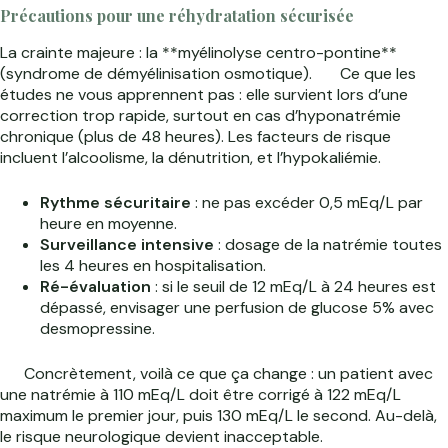
Précautions pour une réhydratation sécurisée
La crainte majeure : la **myélinolyse centro-pontine**
(syndrome de démyélinisation osmotique).
Ce que les
études ne vous apprennent pas : elle survient lors d’une
correction trop rapide, surtout en cas d’hyponatrémie
chronique (plus de 48 heures). Les facteurs de risque
incluent l’alcoolisme, la dénutrition, et l’hypokaliémie.
Rythme sécuritaire
: ne pas excéder 0,5 mEq/L par
heure en moyenne.
Surveillance intensive
: dosage de la natrémie toutes
les 4 heures en hospitalisation.
Ré-évaluation
: si le seuil de 12 mEq/L à 24 heures est
dépassé, envisager une perfusion de glucose 5% avec
desmopressine.
Concrètement, voilà ce que ça change : un patient avec
une natrémie à 110 mEq/L doit être corrigé à 122 mEq/L
maximum le premier jour, puis 130 mEq/L le second. Au-delà,
le risque neurologique devient inacceptable.