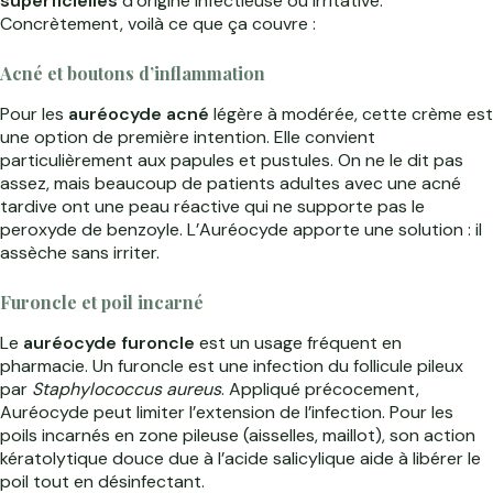
superficielles
d’origine infectieuse ou irritative.
Concrètement, voilà ce que ça couvre :
Acné et boutons d’inflammation
Pour les
auréocyde acné
légère à modérée, cette crème est
une option de première intention. Elle convient
particulièrement aux papules et pustules. On ne le dit pas
assez, mais beaucoup de patients adultes avec une acné
tardive ont une peau réactive qui ne supporte pas le
peroxyde de benzoyle. L’Auréocyde apporte une solution : il
assèche sans irriter.
Furoncle et poil incarné
Le
auréocyde furoncle
est un usage fréquent en
pharmacie. Un furoncle est une infection du follicule pileux
par
Staphylococcus aureus
. Appliqué précocement,
Auréocyde peut limiter l’extension de l’infection. Pour les
poils incarnés en zone pileuse (aisselles, maillot), son action
kératolytique douce due à l’acide salicylique aide à libérer le
poil tout en désinfectant.