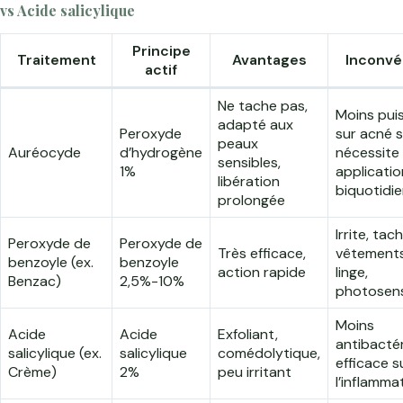
vs Acide salicylique
Principe
Traitement
Avantages
Inconvé
actif
Ne tache pas,
Moins pui
adapté aux
Peroxyde
sur acné s
peaux
Auréocyde
d’hydrogène
nécessite
sensibles,
1%
applicatio
libération
biquotidi
prolongée
Irrite, tac
Peroxyde de
Peroxyde de
Très efficace,
vêtements
benzoyle (ex.
benzoyle
action rapide
linge,
Benzac)
2,5%-10%
photosensi
Moins
Acide
Acide
Exfoliant,
antibactér
salicylique (ex.
salicylique
comédolytique,
efficace s
Crème)
2%
peu irritant
l’inflamma