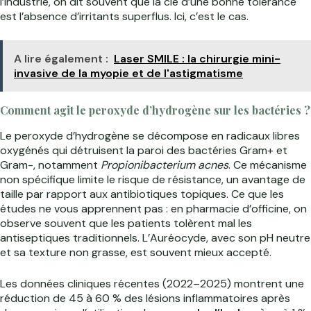
l’industrie, on dit souvent que la clé d’une bonne tolérance
est l’absence d’irritants superflus. Ici, c’est le cas.
A lire également :
Laser SMILE : la chirurgie mini-
invasive de la myopie et de l'astigmatisme
Comment agit le peroxyde d’hydrogène sur les bactéries ?
Le peroxyde d’hydrogène se décompose en radicaux libres
oxygénés qui détruisent la paroi des bactéries Gram+ et
Gram-, notamment
Propionibacterium acnes
. Ce mécanisme
non spécifique limite le risque de résistance, un avantage de
taille par rapport aux antibiotiques topiques. Ce que les
études ne vous apprennent pas : en pharmacie d’officine, on
observe souvent que les patients tolèrent mal les
antiseptiques traditionnels. L’Auréocyde, avec son pH neutre
et sa texture non grasse, est souvent mieux accepté.
Les données cliniques récentes (2022–2025) montrent une
réduction de 45 à 60 % des lésions inflammatoires après